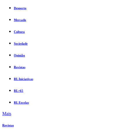
Desporto
Mercado
Cultura
Sociedade
Opinião
Revistas
RL Iniciativas
RL+65
RL Escolas
Mais
Revistas