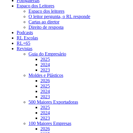
Fotogalerias
Espaço dos Leitores
Espaço dos leitores
O leitor pergunta, o RL responde
Cartas ao diretor
Direito de resposta
Podcasts
RL Escolas
RL+65
Revistas
Guia do Empresário
2025
2024
2023
Moldes e Plásticos
2026
2025
2024
2023
500 Maiores Exportadoras
2025
2024
2023
100 Maiores Empresas
2026