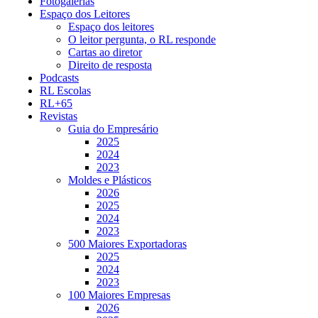
Fotogalerias
Espaço dos Leitores
Espaço dos leitores
O leitor pergunta, o RL responde
Cartas ao diretor
Direito de resposta
Podcasts
RL Escolas
RL+65
Revistas
Guia do Empresário
2025
2024
2023
Moldes e Plásticos
2026
2025
2024
2023
500 Maiores Exportadoras
2025
2024
2023
100 Maiores Empresas
2026