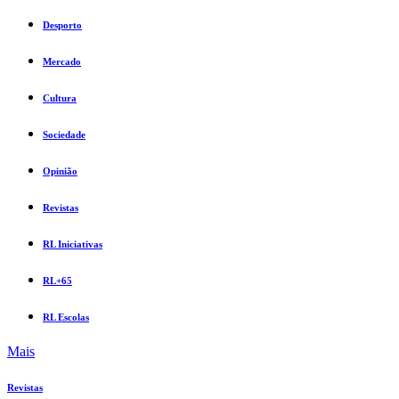
Desporto
Mercado
Cultura
Sociedade
Opinião
Revistas
RL Iniciativas
RL+65
RL Escolas
Mais
Revistas