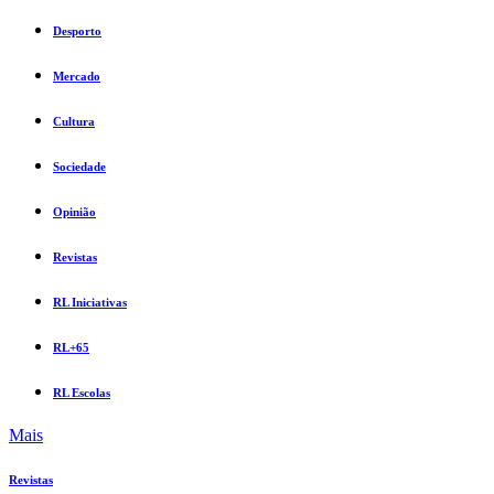
Desporto
Mercado
Cultura
Sociedade
Opinião
Revistas
RL Iniciativas
RL+65
RL Escolas
Mais
Revistas