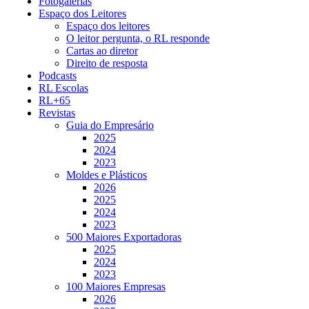
Fotogalerias
Espaço dos Leitores
Espaço dos leitores
O leitor pergunta, o RL responde
Cartas ao diretor
Direito de resposta
Podcasts
RL Escolas
RL+65
Revistas
Guia do Empresário
2025
2024
2023
Moldes e Plásticos
2026
2025
2024
2023
500 Maiores Exportadoras
2025
2024
2023
100 Maiores Empresas
2026