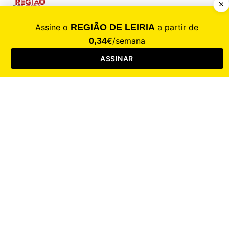
CALAMIDADE
Saúde
Desporto
Mercado
Cultura
Sociedade
Opinião
Revistas
RL Iniciativas
RL+65
RL Escolas