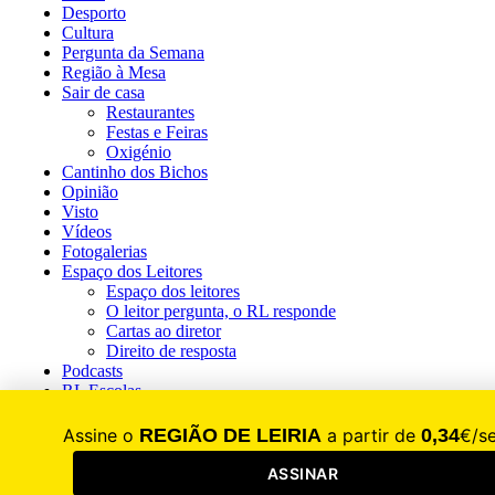
Desporto
Cultura
Pergunta da Semana
Região à Mesa
Sair de casa
Restaurantes
Festas e Feiras
Oxigénio
Cantinho dos Bichos
Opinião
Visto
Vídeos
Fotogalerias
Espaço dos Leitores
Espaço dos leitores
O leitor pergunta, o RL responde
Cartas ao diretor
Direito de resposta
Podcasts
RL Escolas
RL+65
Revistas
Guia do Empresário
2025
2024