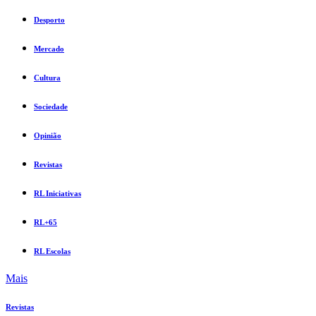
Desporto
Mercado
Cultura
Sociedade
Opinião
Revistas
RL Iniciativas
RL+65
RL Escolas
Mais
Revistas