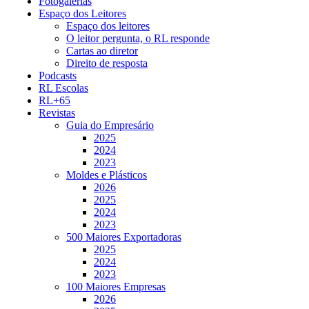
Fotogalerias
Espaço dos Leitores
Espaço dos leitores
O leitor pergunta, o RL responde
Cartas ao diretor
Direito de resposta
Podcasts
RL Escolas
RL+65
Revistas
Guia do Empresário
2025
2024
2023
Moldes e Plásticos
2026
2025
2024
2023
500 Maiores Exportadoras
2025
2024
2023
100 Maiores Empresas
2026