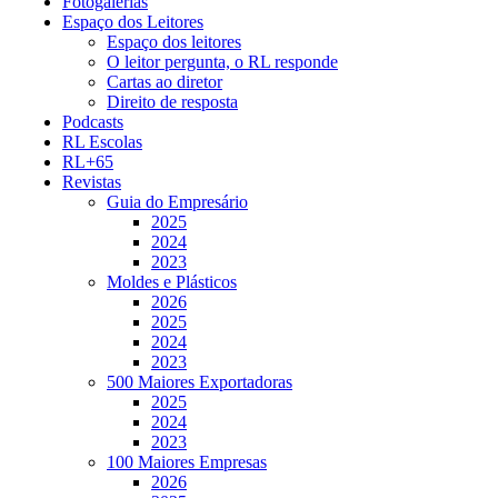
Fotogalerias
Espaço dos Leitores
Espaço dos leitores
O leitor pergunta, o RL responde
Cartas ao diretor
Direito de resposta
Podcasts
RL Escolas
RL+65
Revistas
Guia do Empresário
2025
2024
2023
Moldes e Plásticos
2026
2025
2024
2023
500 Maiores Exportadoras
2025
2024
2023
100 Maiores Empresas
2026