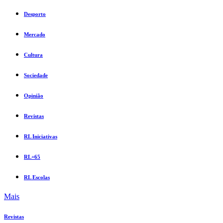
Desporto
Mercado
Cultura
Sociedade
Opinião
Revistas
RL Iniciativas
RL+65
RL Escolas
Mais
Revistas