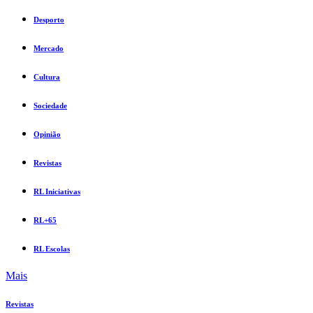
Desporto
Mercado
Cultura
Sociedade
Opinião
Revistas
RL Iniciativas
RL+65
RL Escolas
Mais
Revistas