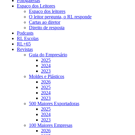
Fotogalerias
Espaço dos Leitores
Espaço dos leitores
O leitor pergunta, o RL responde
Cartas ao diretor
Direito de resposta
Podcasts
RL Escolas
RL+65
Revistas
Guia do Empresário
2025
2024
2023
Moldes e Plásticos
2026
2025
2024
2023
500 Maiores Exportadoras
2025
2024
2023
100 Maiores Empresas
2026