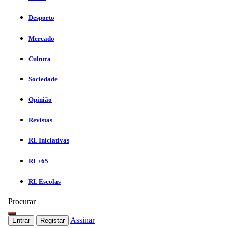
Desporto
Mercado
Cultura
Sociedade
Opinião
Revistas
RL Iniciativas
RL+65
RL Escolas
Procurar
Assinar
Entrar
Registar