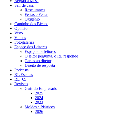
Região à Mesa
Sair de casa
Restaurantes
Festas e Feiras
Oxigénio
Cantinho dos Bichos
Opinião
Visto
Vídeos
Fotogalerias
Espaço dos Leitores
Espaço dos leitores
O leitor pergunta, o RL responde
Cartas ao diretor
Direito de resposta
Podcasts
RL Escolas
RL+65
Revistas
Guia do Empresário
2025
2024
2023
Moldes e Plásticos
2026