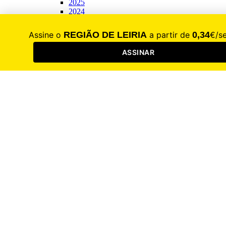
2025
2024
2023
500 Maiores Exportadoras
2025
2024
2023
100 Maiores Empresas
2026
2025
2024
2023
Diretório de Saúde
2026
2025
2024
2023
RL Iniciativas
Festa do Desporto
2025
2024
2023
2022
2021
Fórum Emprego e Formação