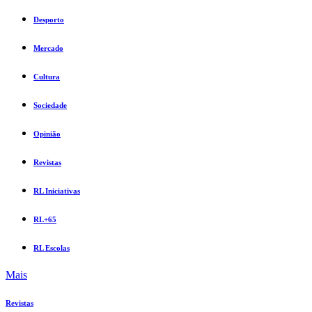
Desporto
Mercado
Cultura
Sociedade
Opinião
Revistas
RL Iniciativas
RL+65
RL Escolas
Mais
Revistas