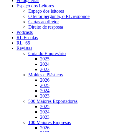
Fotogalerias
Espaço dos Leitores
Espaço dos leitores
O leitor pergunta, o RL responde
Cartas ao diretor
Direito de resposta
Podcasts
RL Escolas
RL+65
Revistas
Guia do Empresário
2025
2024
2023
Moldes e Plásticos
2026
2025
2024
2023
500 Maiores Exportadoras
2025
2024
2023
100 Maiores Empresas
2026