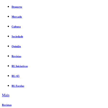
Desporto
Mercado
Cultura
Sociedade
Opinião
Revistas
RL Iniciativas
RL+65
RL Escolas
Mais
Revistas