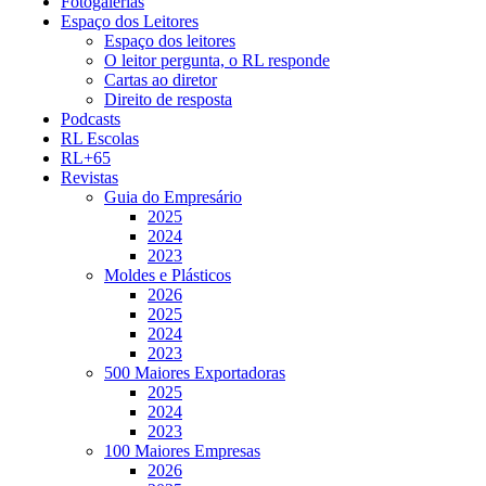
Fotogalerias
Espaço dos Leitores
Espaço dos leitores
O leitor pergunta, o RL responde
Cartas ao diretor
Direito de resposta
Podcasts
RL Escolas
RL+65
Revistas
Guia do Empresário
2025
2024
2023
Moldes e Plásticos
2026
2025
2024
2023
500 Maiores Exportadoras
2025
2024
2023
100 Maiores Empresas
2026