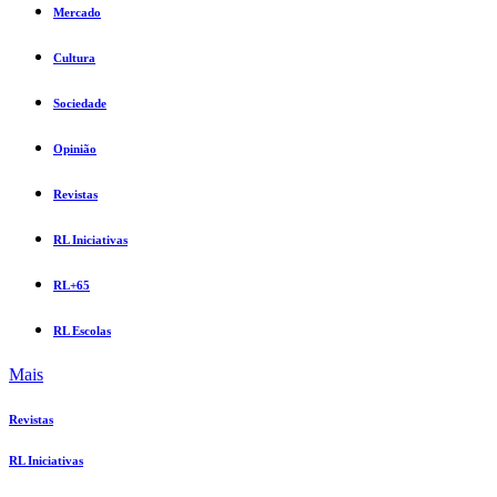
Mercado
Cultura
Sociedade
Opinião
Revistas
RL Iniciativas
RL+65
RL Escolas
Mais
Revistas
RL Iniciativas