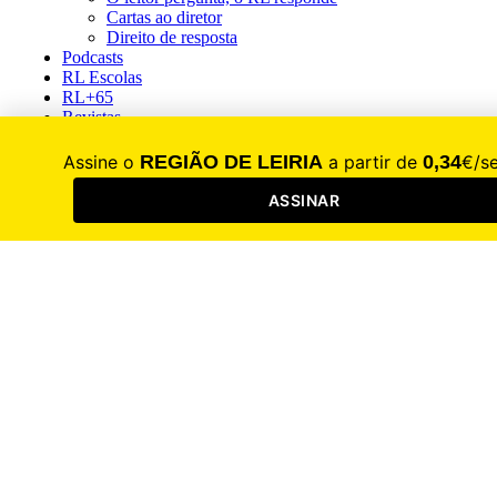
Cartas ao diretor
Direito de resposta
Podcasts
RL Escolas
RL+65
Revistas
Guia do Empresário
2025
2024
2023
Moldes e Plásticos
2026
2025
2024
2023
500 Maiores Exportadoras
2025
2024
2023
100 Maiores Empresas
2026
2025
2024
2023
Diretório de Saúde