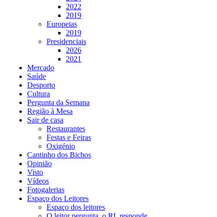
2022
2019
Europeias
2019
Presidenciais
2026
2021
Mercado
Saúde
Desporto
Cultura
Pergunta da Semana
Região à Mesa
Sair de casa
Restaurantes
Festas e Feiras
Oxigénio
Cantinho dos Bichos
Opinião
Visto
Vídeos
Fotogalerias
Espaço dos Leitores
Espaço dos leitores
O leitor pergunta, o RL responde