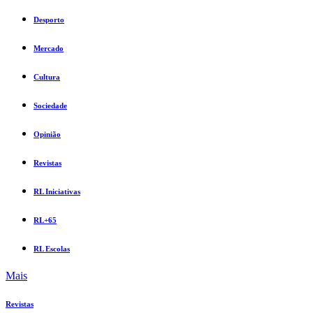
Desporto
Mercado
Cultura
Sociedade
Opinião
Revistas
RL Iniciativas
RL+65
RL Escolas
Mais
Revistas