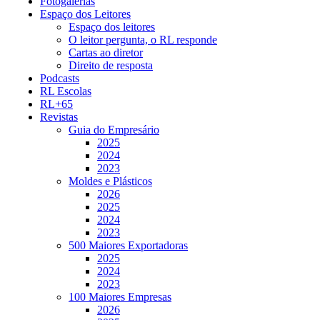
Fotogalerias
Espaço dos Leitores
Espaço dos leitores
O leitor pergunta, o RL responde
Cartas ao diretor
Direito de resposta
Podcasts
RL Escolas
RL+65
Revistas
Guia do Empresário
2025
2024
2023
Moldes e Plásticos
2026
2025
2024
2023
500 Maiores Exportadoras
2025
2024
2023
100 Maiores Empresas
2026