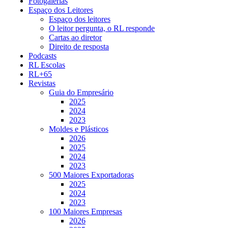
Fotogalerias
Espaço dos Leitores
Espaço dos leitores
O leitor pergunta, o RL responde
Cartas ao diretor
Direito de resposta
Podcasts
RL Escolas
RL+65
Revistas
Guia do Empresário
2025
2024
2023
Moldes e Plásticos
2026
2025
2024
2023
500 Maiores Exportadoras
2025
2024
2023
100 Maiores Empresas
2026