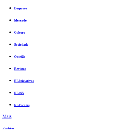
Desporto
Mercado
Cultura
Sociedade
Opinião
Revistas
RL Iniciativas
RL+65
RL Escolas
Mais
Revistas