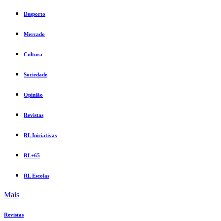
Desporto
Mercado
Cultura
Sociedade
Opinião
Revistas
RL Iniciativas
RL+65
RL Escolas
Mais
Revistas