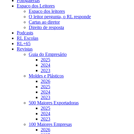
Fotogalerias
Espaço dos Leitores
Espaço dos leitores
O leitor pergunta, o RL responde
Cartas ao diretor
Direito de resposta
Podcasts
RL Escolas
RL+65
Revistas
Guia do Empresário
2025
2024
2023
Moldes e Plásticos
2026
2025
2024
2023
500 Maiores Exportadoras
2025
2024
2023
100 Maiores Empresas
2026