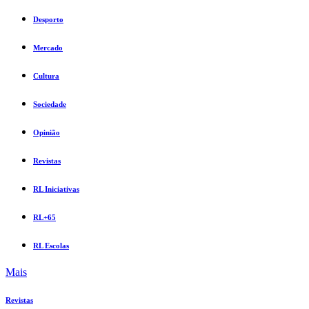
Desporto
Mercado
Cultura
Sociedade
Opinião
Revistas
RL Iniciativas
RL+65
RL Escolas
Mais
Revistas