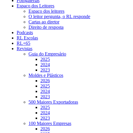
Fotogalerias
Espaço dos Leitores
Espaço dos leitores
O leitor pergunta, o RL responde
Cartas ao diretor
Direito de resposta
Podcasts
RL Escolas
RL+65
Revistas
Guia do Empresário
2025
2024
2023
Moldes e Plásticos
2026
2025
2024
2023
500 Maiores Exportadoras
2025
2024
2023
100 Maiores Empresas
2026