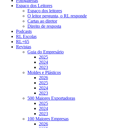
Fotogalerias
Espaço dos Leitores
Espaço dos leitores
O leitor pergunta, o RL responde
Cartas ao diretor
Direito de resposta
Podcasts
RL Escolas
RL+65
Revistas
Guia do Empresário
2025
2024
2023
Moldes e Plásticos
2026
2025
2024
2023
500 Maiores Exportadoras
2025
2024
2023
100 Maiores Empresas
2026