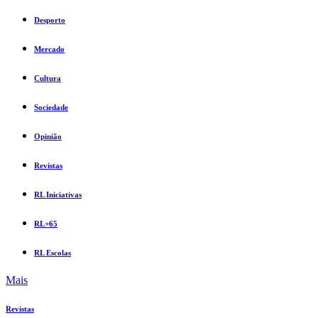
Desporto
Mercado
Cultura
Sociedade
Opinião
Revistas
RL Iniciativas
RL+65
RL Escolas
Mais
Revistas