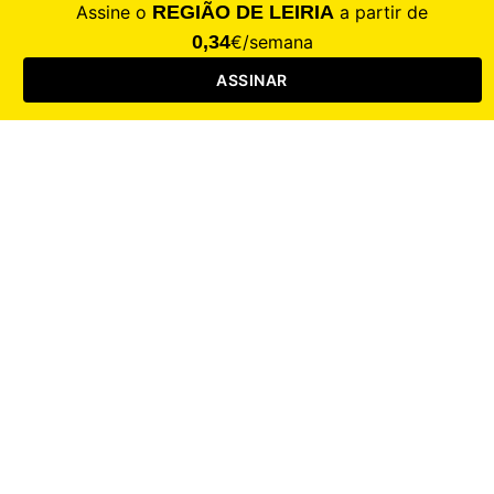
CALAMIDADE
Saúde
Desporto
Mercado
Cultura
Sociedade
Opinião
Revistas
RL Iniciativas
RL+65
RL Escolas