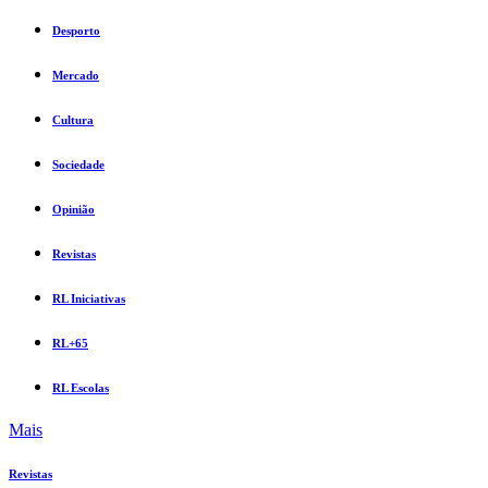
Desporto
Mercado
Cultura
Sociedade
Opinião
Revistas
RL Iniciativas
RL+65
RL Escolas
Mais
Revistas