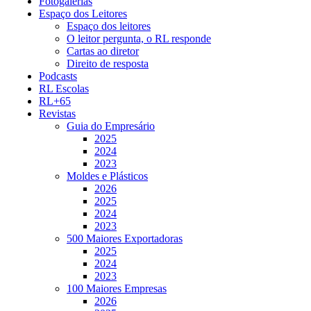
Fotogalerias
Espaço dos Leitores
Espaço dos leitores
O leitor pergunta, o RL responde
Cartas ao diretor
Direito de resposta
Podcasts
RL Escolas
RL+65
Revistas
Guia do Empresário
2025
2024
2023
Moldes e Plásticos
2026
2025
2024
2023
500 Maiores Exportadoras
2025
2024
2023
100 Maiores Empresas
2026