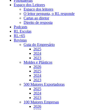
Fotogalerias
Espaço dos Leitores
Espaço dos leitores
O leitor pergunta, o RL responde
Cartas ao diretor
Direito de resposta
Podcasts
RL Escolas
RL+65
Revistas
Guia do Empresário
2025
2024
2023
Moldes e Plásticos
2026
2025
2024
2023
500 Maiores Exportadoras
2025
2024
2023
100 Maiores Empresas
2026