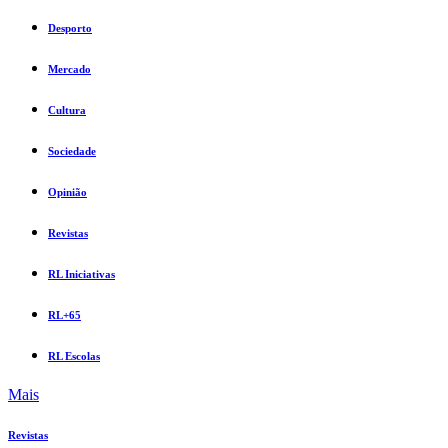
Desporto
Mercado
Cultura
Sociedade
Opinião
Revistas
RL Iniciativas
RL+65
RL Escolas
Mais
Revistas