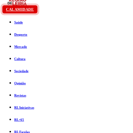
CALAMIDADE
Saúde
Desporto
Mercado
Cultura
Sociedade
Opinião
Revistas
RL Iniciativas
RL+65
RL Escolas