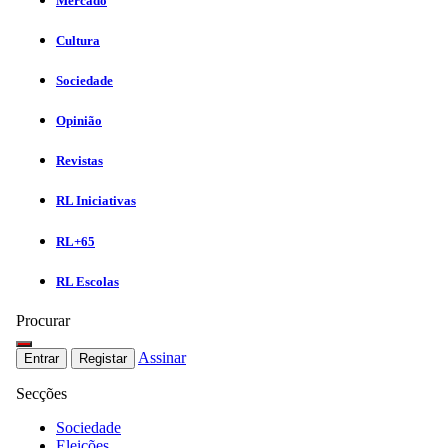
Mercado
Cultura
Sociedade
Opinião
Revistas
RL Iniciativas
RL+65
RL Escolas
Procurar
Assinar
Entrar
Registar
Secções
Sociedade
Eleições