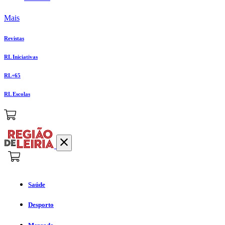
Mais
Revistas
RL Iniciativas
RL+65
RL Escolas
Saúde
Desporto