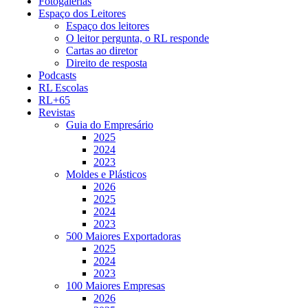
Fotogalerias
Espaço dos Leitores
Espaço dos leitores
O leitor pergunta, o RL responde
Cartas ao diretor
Direito de resposta
Podcasts
RL Escolas
RL+65
Revistas
Guia do Empresário
2025
2024
2023
Moldes e Plásticos
2026
2025
2024
2023
500 Maiores Exportadoras
2025
2024
2023
100 Maiores Empresas
2026