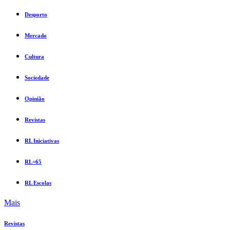
Desporto
Mercado
Cultura
Sociedade
Opinião
Revistas
RL Iniciativas
RL+65
RL Escolas
Mais
Revistas