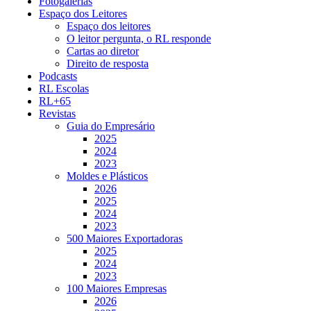
Fotogalerias
Espaço dos Leitores
Espaço dos leitores
O leitor pergunta, o RL responde
Cartas ao diretor
Direito de resposta
Podcasts
RL Escolas
RL+65
Revistas
Guia do Empresário
2025
2024
2023
Moldes e Plásticos
2026
2025
2024
2023
500 Maiores Exportadoras
2025
2024
2023
100 Maiores Empresas
2026