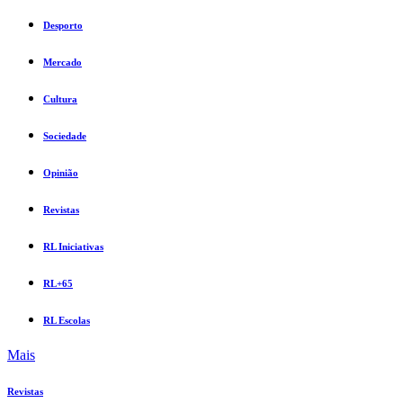
Desporto
Mercado
Cultura
Sociedade
Opinião
Revistas
RL Iniciativas
RL+65
RL Escolas
Mais
Revistas