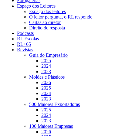
Fotogalerias
Espaço dos Leitores
Espaço dos leitores
O leitor pergunta, o RL responde
Cartas ao diretor
Direito de resposta
Podcasts
RL Escolas
RL+65
Revistas
Guia do Empresário
2025
2024
2023
Moldes e Plásticos
2026
2025
2024
2023
500 Maiores Exportadoras
2025
2024
2023
100 Maiores Empresas
2026