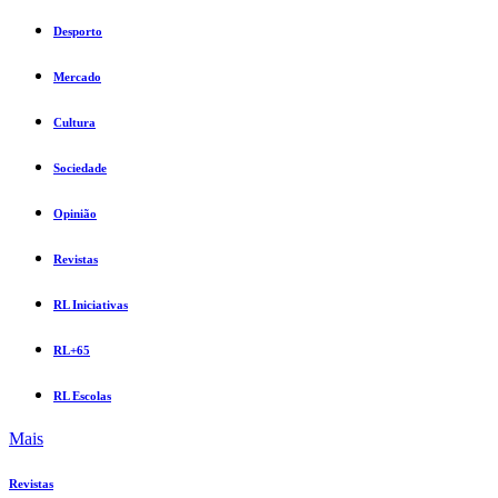
Desporto
Mercado
Cultura
Sociedade
Opinião
Revistas
RL Iniciativas
RL+65
RL Escolas
Mais
Revistas