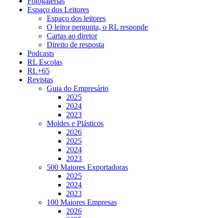
Fotogalerias
Espaço dos Leitores
Espaço dos leitores
O leitor pergunta, o RL responde
Cartas ao diretor
Direito de resposta
Podcasts
RL Escolas
RL+65
Revistas
Guia do Empresário
2025
2024
2023
Moldes e Plásticos
2026
2025
2024
2023
500 Maiores Exportadoras
2025
2024
2023
100 Maiores Empresas
2026