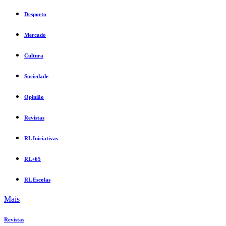
Desporto
Mercado
Cultura
Sociedade
Opinião
Revistas
RL Iniciativas
RL+65
RL Escolas
Mais
Revistas