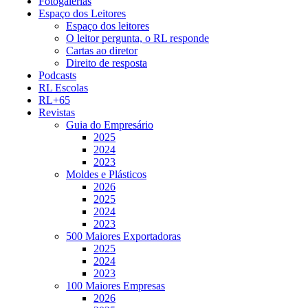
Fotogalerias
Espaço dos Leitores
Espaço dos leitores
O leitor pergunta, o RL responde
Cartas ao diretor
Direito de resposta
Podcasts
RL Escolas
RL+65
Revistas
Guia do Empresário
2025
2024
2023
Moldes e Plásticos
2026
2025
2024
2023
500 Maiores Exportadoras
2025
2024
2023
100 Maiores Empresas
2026