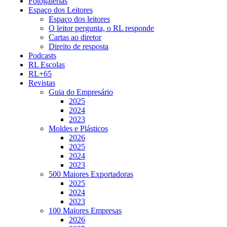
Fotogalerias
Espaço dos Leitores
Espaço dos leitores
O leitor pergunta, o RL responde
Cartas ao diretor
Direito de resposta
Podcasts
RL Escolas
RL+65
Revistas
Guia do Empresário
2025
2024
2023
Moldes e Plásticos
2026
2025
2024
2023
500 Maiores Exportadoras
2025
2024
2023
100 Maiores Empresas
2026