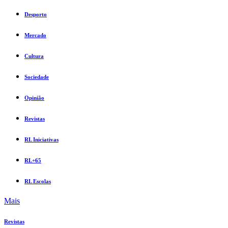
Desporto
Mercado
Cultura
Sociedade
Opinião
Revistas
RL Iniciativas
RL+65
RL Escolas
Mais
Revistas