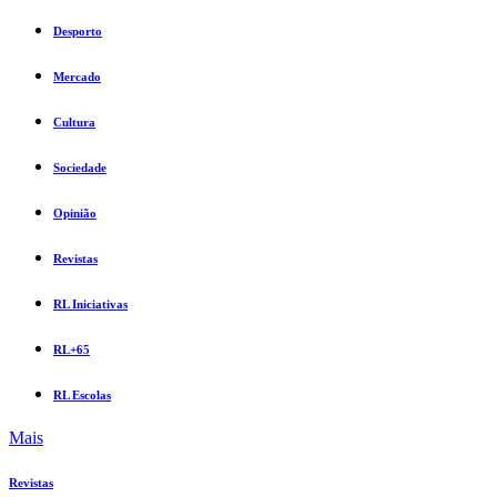
Desporto
Mercado
Cultura
Sociedade
Opinião
Revistas
RL Iniciativas
RL+65
RL Escolas
Mais
Revistas