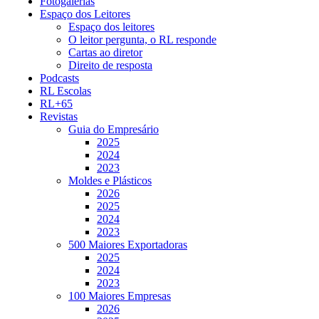
Fotogalerias
Espaço dos Leitores
Espaço dos leitores
O leitor pergunta, o RL responde
Cartas ao diretor
Direito de resposta
Podcasts
RL Escolas
RL+65
Revistas
Guia do Empresário
2025
2024
2023
Moldes e Plásticos
2026
2025
2024
2023
500 Maiores Exportadoras
2025
2024
2023
100 Maiores Empresas
2026