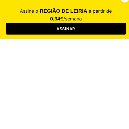
CALAMIDADE
Saúde
Desporto
Mercado
Cultura
Sociedade
Opinião
Revistas
RL Iniciativas
RL+65