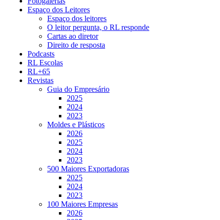
Fotogalerias
Espaço dos Leitores
Espaço dos leitores
O leitor pergunta, o RL responde
Cartas ao diretor
Direito de resposta
Podcasts
RL Escolas
RL+65
Revistas
Guia do Empresário
2025
2024
2023
Moldes e Plásticos
2026
2025
2024
2023
500 Maiores Exportadoras
2025
2024
2023
100 Maiores Empresas
2026