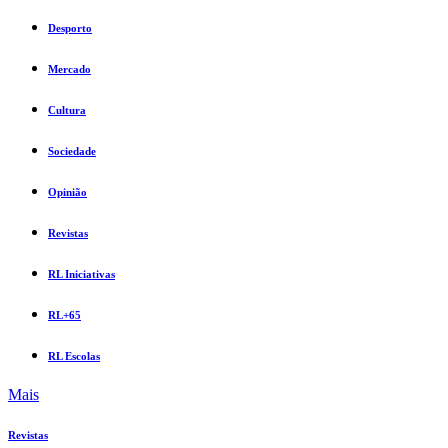
Desporto
Mercado
Cultura
Sociedade
Opinião
Revistas
RL Iniciativas
RL+65
RL Escolas
Mais
Revistas