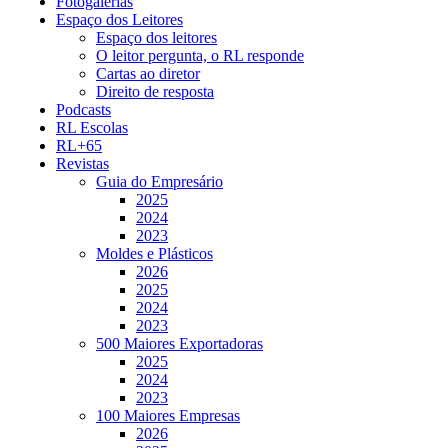
Fotogalerias
Espaço dos Leitores
Espaço dos leitores
O leitor pergunta, o RL responde
Cartas ao diretor
Direito de resposta
Podcasts
RL Escolas
RL+65
Revistas
Guia do Empresário
2025
2024
2023
Moldes e Plásticos
2026
2025
2024
2023
500 Maiores Exportadoras
2025
2024
2023
100 Maiores Empresas
2026