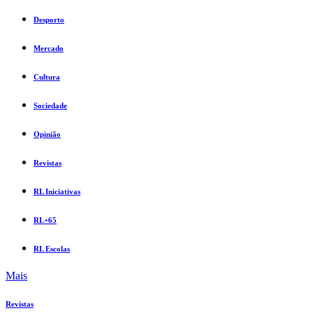
Desporto
Mercado
Cultura
Sociedade
Opinião
Revistas
RL Iniciativas
RL+65
RL Escolas
Mais
Revistas