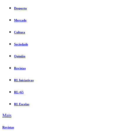
Desporto
Mercado
Cultura
Sociedade
Opinião
Revistas
RL Iniciativas
RL+65
RL Escolas
Mais
Revistas