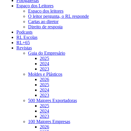
Fotogalerias
Espaço dos Leitores
Espaço dos leitores
O leitor pergunta, o RL responde
Cartas ao diretor
Direito de resposta
Podcasts
RL Escolas
RL+65
Revistas
Guia do Empresário
2025
2024
2023
Moldes e Plásticos
2026
2025
2024
2023
500 Maiores Exportadoras
2025
2024
2023
100 Maiores Empresas
2026