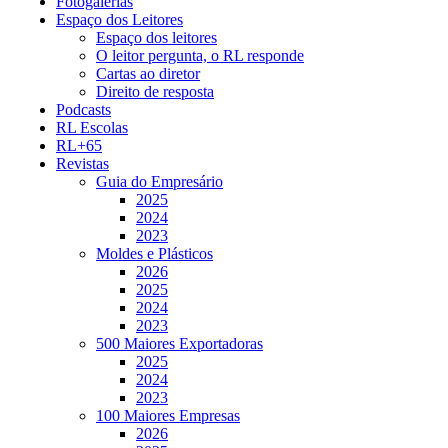
Fotogalerias
Espaço dos Leitores
Espaço dos leitores
O leitor pergunta, o RL responde
Cartas ao diretor
Direito de resposta
Podcasts
RL Escolas
RL+65
Revistas
Guia do Empresário
2025
2024
2023
Moldes e Plásticos
2026
2025
2024
2023
500 Maiores Exportadoras
2025
2024
2023
100 Maiores Empresas
2026