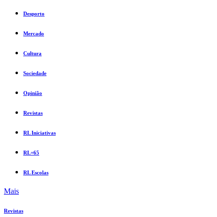
Desporto
Mercado
Cultura
Sociedade
Opinião
Revistas
RL Iniciativas
RL+65
RL Escolas
Mais
Revistas