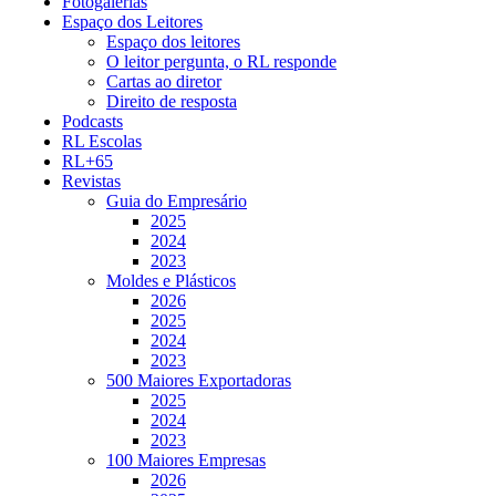
Fotogalerias
Espaço dos Leitores
Espaço dos leitores
O leitor pergunta, o RL responde
Cartas ao diretor
Direito de resposta
Podcasts
RL Escolas
RL+65
Revistas
Guia do Empresário
2025
2024
2023
Moldes e Plásticos
2026
2025
2024
2023
500 Maiores Exportadoras
2025
2024
2023
100 Maiores Empresas
2026