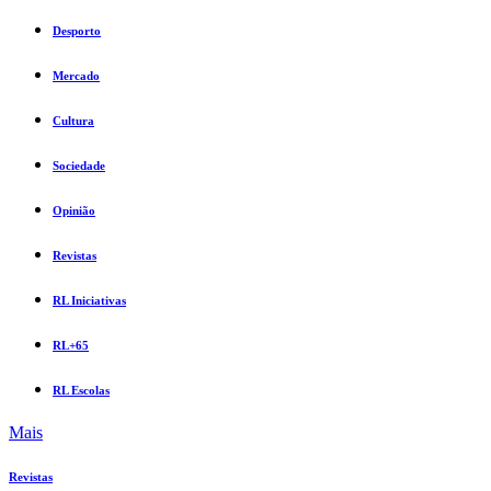
Desporto
Mercado
Cultura
Sociedade
Opinião
Revistas
RL Iniciativas
RL+65
RL Escolas
Mais
Revistas