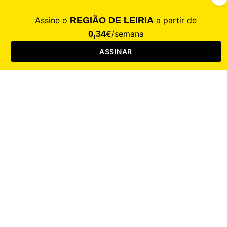
CALAMIDADE
Saúde
Desporto
Mercado
Cultura
Sociedade
Opinião
Revistas
RL Iniciativas
RL+65
RL Escolas