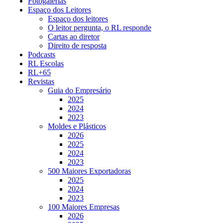
Fotogalerias
Espaço dos Leitores
Espaço dos leitores
O leitor pergunta, o RL responde
Cartas ao diretor
Direito de resposta
Podcasts
RL Escolas
RL+65
Revistas
Guia do Empresário
2025
2024
2023
Moldes e Plásticos
2026
2025
2024
2023
500 Maiores Exportadoras
2025
2024
2023
100 Maiores Empresas
2026