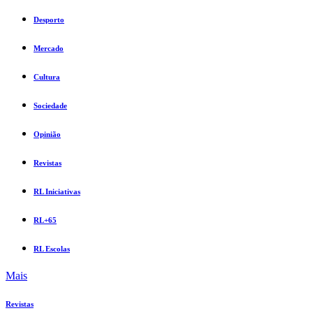
Desporto
Mercado
Cultura
Sociedade
Opinião
Revistas
RL Iniciativas
RL+65
RL Escolas
Mais
Revistas