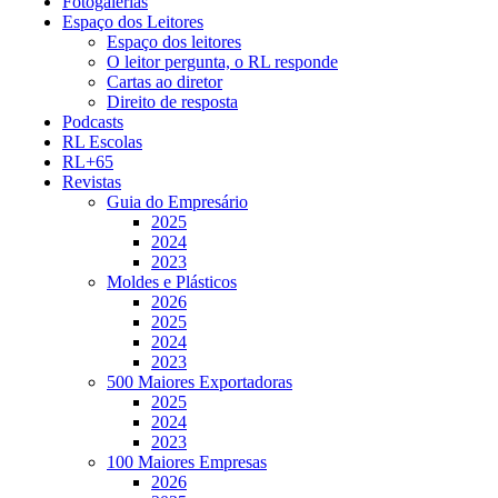
Fotogalerias
Espaço dos Leitores
Espaço dos leitores
O leitor pergunta, o RL responde
Cartas ao diretor
Direito de resposta
Podcasts
RL Escolas
RL+65
Revistas
Guia do Empresário
2025
2024
2023
Moldes e Plásticos
2026
2025
2024
2023
500 Maiores Exportadoras
2025
2024
2023
100 Maiores Empresas
2026