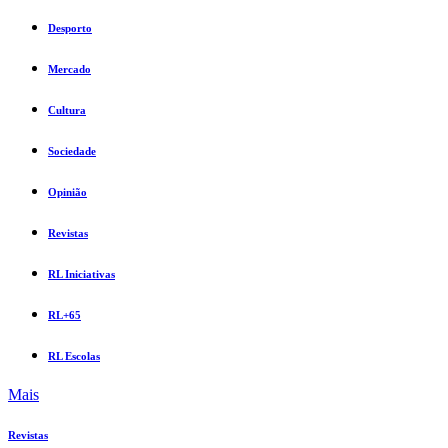
Desporto
Mercado
Cultura
Sociedade
Opinião
Revistas
RL Iniciativas
RL+65
RL Escolas
Mais
Revistas