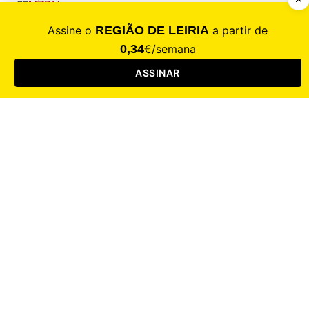
CALAMIDADE
Saúde
Desporto
Mercado
Cultura
Sociedade
Opinião
Revistas
RL Iniciativas
RL+65
RL Escolas