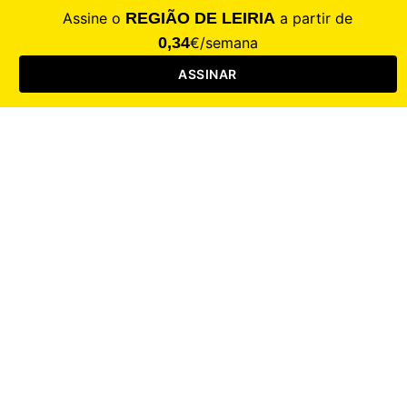
CALAMIDADE
Saúde
Desporto
Mercado
Cultura
Sociedade
Opinião
Revistas
RL Iniciativas
RL+65
RL Escolas