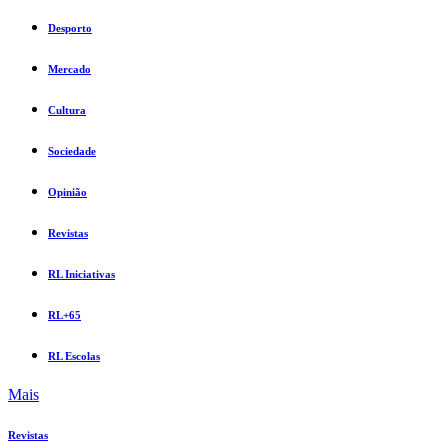
Desporto
Mercado
Cultura
Sociedade
Opinião
Revistas
RL Iniciativas
RL+65
RL Escolas
Mais
Revistas