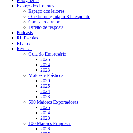
Fotogalerias
Espaço dos Leitores
Espaço dos leitores
O leitor pergunta, o RL responde
Cartas ao diretor
Direito de resposta
Podcasts
RL Escolas
RL+65
Revistas
Guia do Empresário
2025
2024
2023
Moldes e Plásticos
2026
2025
2024
2023
500 Maiores Exportadoras
2025
2024
2023
100 Maiores Empresas
2026