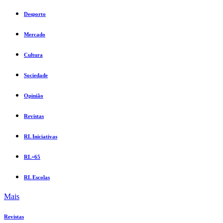
Desporto
Mercado
Cultura
Sociedade
Opinião
Revistas
RL Iniciativas
RL+65
RL Escolas
Mais
Revistas