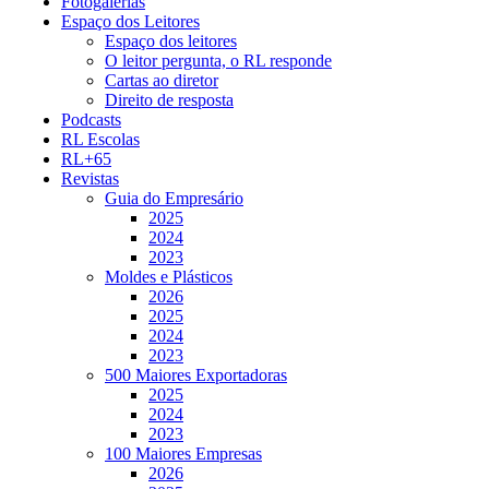
Fotogalerias
Espaço dos Leitores
Espaço dos leitores
O leitor pergunta, o RL responde
Cartas ao diretor
Direito de resposta
Podcasts
RL Escolas
RL+65
Revistas
Guia do Empresário
2025
2024
2023
Moldes e Plásticos
2026
2025
2024
2023
500 Maiores Exportadoras
2025
2024
2023
100 Maiores Empresas
2026