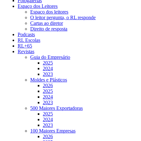
Fotogalerias
Espaço dos Leitores
Espaço dos leitores
O leitor pergunta, o RL responde
Cartas ao diretor
Direito de resposta
Podcasts
RL Escolas
RL+65
Revistas
Guia do Empresário
2025
2024
2023
Moldes e Plásticos
2026
2025
2024
2023
500 Maiores Exportadoras
2025
2024
2023
100 Maiores Empresas
2026