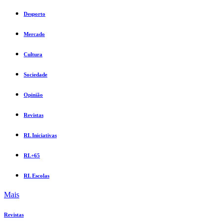
Desporto
Mercado
Cultura
Sociedade
Opinião
Revistas
RL Iniciativas
RL+65
RL Escolas
Mais
Revistas