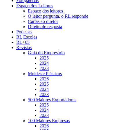
Fotogalerias
Espaço dos Leitores
Espaço dos leitores
O leitor pergunta, o RL responde
Cartas ao diretor
Direito de resposta
Podcasts
RL Escolas
RL+65
Revistas
Guia do Empresário
2025
2024
2023
Moldes e Plásticos
2026
2025
2024
2023
500 Maiores Exportadoras
2025
2024
2023
100 Maiores Empresas
2026