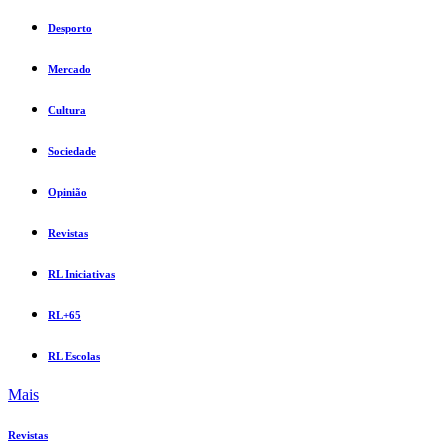
Desporto
Mercado
Cultura
Sociedade
Opinião
Revistas
RL Iniciativas
RL+65
RL Escolas
Mais
Revistas