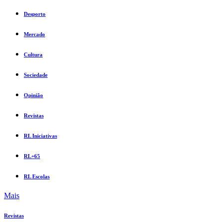
Desporto
Mercado
Cultura
Sociedade
Opinião
Revistas
RL Iniciativas
RL+65
RL Escolas
Mais
Revistas