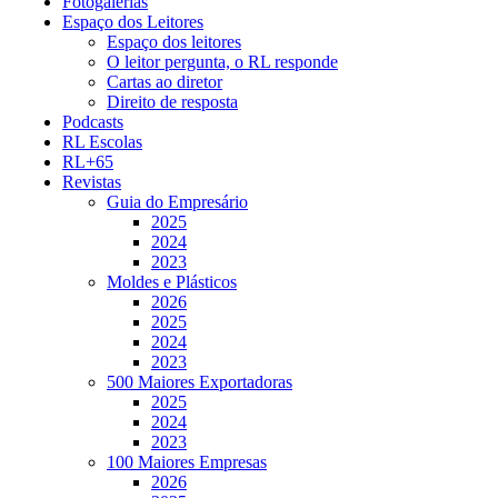
Fotogalerias
Espaço dos Leitores
Espaço dos leitores
O leitor pergunta, o RL responde
Cartas ao diretor
Direito de resposta
Podcasts
RL Escolas
RL+65
Revistas
Guia do Empresário
2025
2024
2023
Moldes e Plásticos
2026
2025
2024
2023
500 Maiores Exportadoras
2025
2024
2023
100 Maiores Empresas
2026