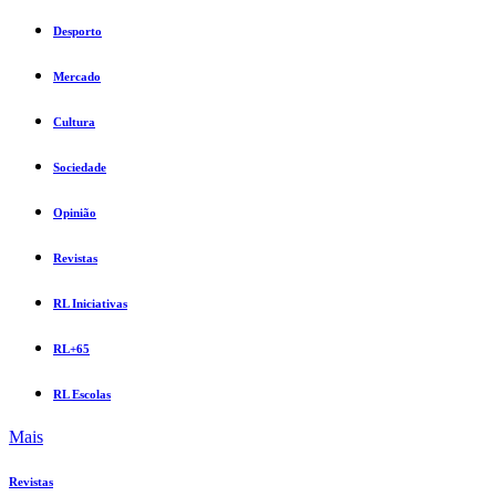
Desporto
Mercado
Cultura
Sociedade
Opinião
Revistas
RL Iniciativas
RL+65
RL Escolas
Mais
Revistas