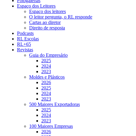
Fotogalerias
Espaço dos Leitores
Espaço dos leitores
O leitor pergunta, o RL responde
Cartas ao diretor
Direito de resposta
Podcasts
RL Escolas
RL+65
Revistas
Guia do Empresário
2025
2024
2023
Moldes e Plásticos
2026
2025
2024
2023
500 Maiores Exportadoras
2025
2024
2023
100 Maiores Empresas
2026