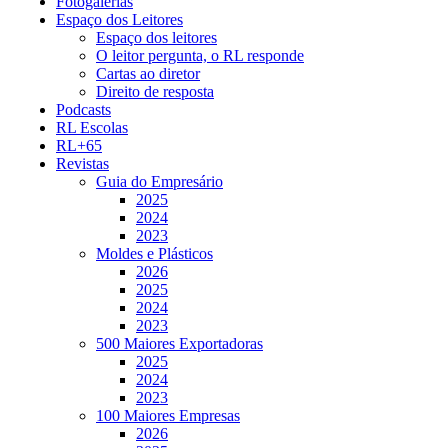
Fotogalerias
Espaço dos Leitores
Espaço dos leitores
O leitor pergunta, o RL responde
Cartas ao diretor
Direito de resposta
Podcasts
RL Escolas
RL+65
Revistas
Guia do Empresário
2025
2024
2023
Moldes e Plásticos
2026
2025
2024
2023
500 Maiores Exportadoras
2025
2024
2023
100 Maiores Empresas
2026