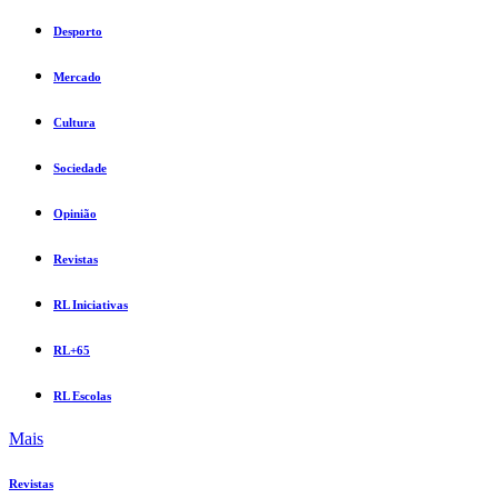
Desporto
Mercado
Cultura
Sociedade
Opinião
Revistas
RL Iniciativas
RL+65
RL Escolas
Mais
Revistas