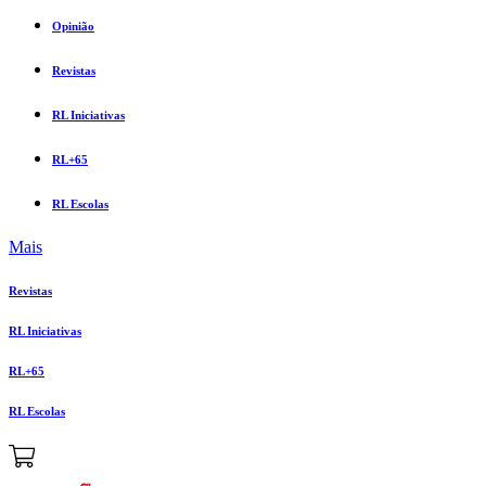
Opinião
Revistas
RL Iniciativas
RL+65
RL Escolas
Mais
Revistas
RL Iniciativas
RL+65
RL Escolas