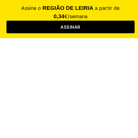
CALAMIDADE
Saúde
Desporto
Mercado
Cultura
Sociedade
Opinião
Revistas
RL Iniciativas
RL+65