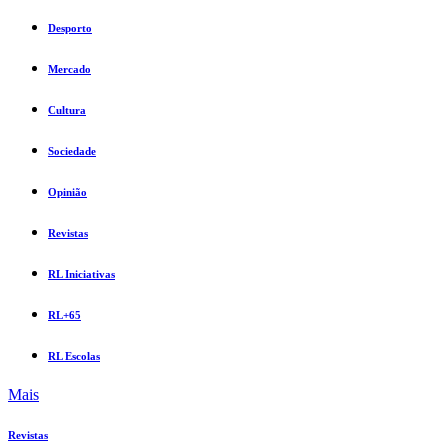
Desporto
Mercado
Cultura
Sociedade
Opinião
Revistas
RL Iniciativas
RL+65
RL Escolas
Mais
Revistas