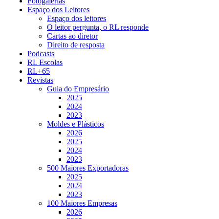
Fotogalerias
Espaço dos Leitores
Espaço dos leitores
O leitor pergunta, o RL responde
Cartas ao diretor
Direito de resposta
Podcasts
RL Escolas
RL+65
Revistas
Guia do Empresário
2025
2024
2023
Moldes e Plásticos
2026
2025
2024
2023
500 Maiores Exportadoras
2025
2024
2023
100 Maiores Empresas
2026