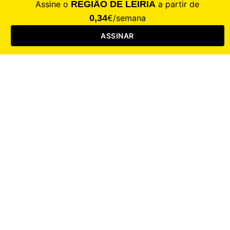
CALAMIDADE
Saúde
Desporto
Mercado
Cultura
Sociedade
Opinião
Revistas
RL Iniciativas
RL+65
RL Escolas